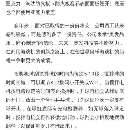
亚克力，淘汰防火板（防火板容易表面面板翘开）底座
也全部使用亚克力覆盖
多年来， 面对已取得的一份份殊荣，公司员工从未
感到骄傲，而是感到多了一份责任。公司秉承“奥发品
质，匠心制造”的信念，未来，奥发科技将不断努力，
在商用游戏机的创新之路上，在创世界娱乐游戏机的历
程中争取更大的成绩。
摇奖机球刮搅拌球的时间为每次5-10秒，搅拌球的
时间长短，可以调节KT2拨码小开关或WT1。当搅拌电
机按电路设定的时间停止搅拌时，开球电机会从球缸底
部开门，放出一个号码乒乓球，（为保证每次一定要有
球开出，在球缸底部有光电检测器，如无球落入球道
时，搅拌电机会再作轻微地转动，球刮会小幅度地摆动
刮球，以保证每次开有球出来）。