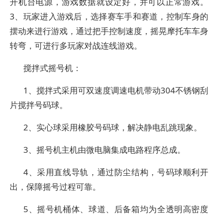
开机台电源，游戏数据就设定好，并可以正常游戏。
3、玩家进入游戏后，选择赛车手和赛道，控制车身的
摆动来进行游戏，通过把手控制速度，摇晃摩托车车身
转弯，可进行多玩家对战连线游戏。
搅拌式摇号机：
1、搅拌式采用可双速度调速电机带动304不锈钢刮
片搅拌号码球。
2、实心球采用橡胶号码球，解决静电乱跳现象。
3、摇号机主机由微电脑集成电路程序总成。
4、采用直线导轨，通过防尘结构，号码球顺利开
出，保障摇号过程可靠。
5、摇号机桶体、球道、后备箱均为全透明高密度