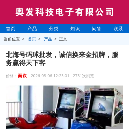
首页
产品
分类
知识
问答
联系
当前位置 >
首页
>
产品
> 正文
北海号码球批发，诚信换来金招牌，服
务赢得天下客
面议
价格：
2026-08-06 12:23:01 2731次浏览