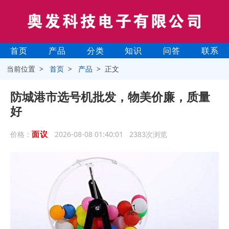
首页
产品
分类
知识
问答
联系
当前位置 >
首页
>
产品
> 正文
防城港市选号机批发，物美价廉，质量
好
面议
价格：
2026-08-08 01:40:01 2383次浏览