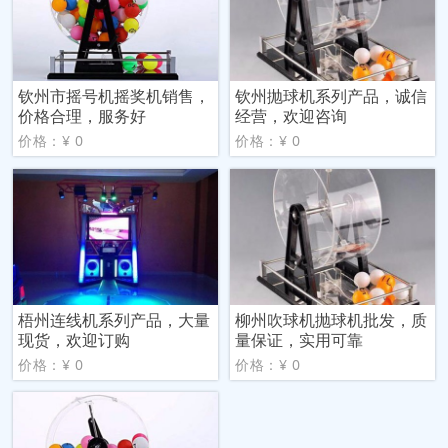
钦州市摇号机摇奖机销售，
钦州抛球机系列产品，诚信
价格合理，服务好
经营，欢迎咨询
价格：¥ 0
价格：¥ 0
梧州连线机系列产品，大量
柳州吹球机抛球机批发，质
现货，欢迎订购
量保证，实用可靠
价格：¥ 0
价格：¥ 0